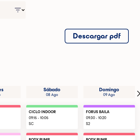
Descargar pdf
es
Sábado
Domingo
o
08 Ago
09 Ago
CICLO INDOOR
FORUS BAILA
09:15 - 10:05
09:30 - 10:20
SC
S2
BODY PUMP
BODY PUMP