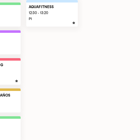
AQUAFITNESS
12:30 - 13:20
PI
NG
 AÑOS