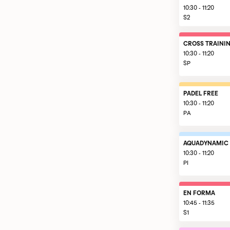
10:30 - 11:20
S2
CROSS TRAINI
10:30 - 11:20
SP
PADEL FREE
10:30 - 11:20
PA
AQUADYNAMIC
10:30 - 11:20
PI
EN FORMA
10:45 - 11:35
S1