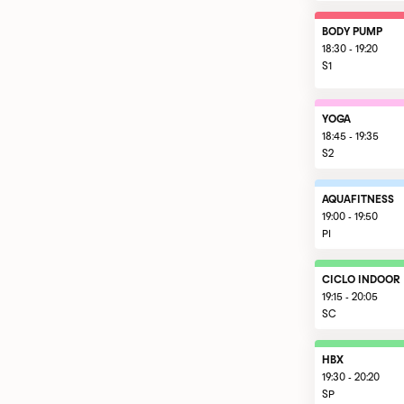
BODY PUMP
18:30 - 19:20
S1
YOGA
18:45 - 19:35
S2
AQUAFITNESS
19:00 - 19:50
PI
CICLO INDOOR
19:15 - 20:05
SC
HBX
19:30 - 20:20
SP