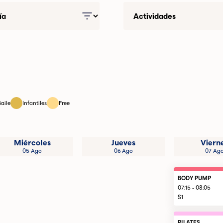
Baile
Infantiles
Free
Miércoles
Jueves
Viern
05 Ago
06 Ago
07 Ag
BODY PUMP
07:15 - 08:05
S1
PILATES