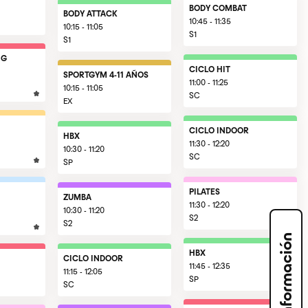
BODY COMBAT
BODY ATTACK
10:45 - 11:35
10:15 - 11:05
S1
S1
NG
CICLO HIT
SPORTGYM 4-11 AÑOS
11:00 - 11:25
10:15 - 11:05
SC
EX
CICLO INDOOR
HBX
11:30 - 12:20
10:30 - 11:20
SC
SP
PILATES
ZUMBA
11:30 - 12:20
10:30 - 11:20
S2
S2
Solicita información
HBX
CICLO INDOOR
11:45 - 12:35
11:15 - 12:05
SP
SC