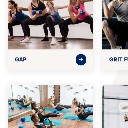
GAP
GRIT 